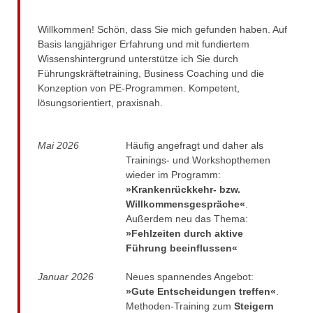
Willkommen! Schön, dass Sie mich gefunden haben. Auf
mein unternehmen
Basis langjähriger Erfahrung und mit fundiertem
Wissenshintergrund unterstütze ich Sie durch
lebenslauf
Führungskräftetraining, Business Coaching und die
Konzeption von PE-Programmen. Kompetent,
referenzprojekte
lösungsorientiert, praxisnah.
publikationen
Mai 2026
Häufig angefragt und daher als
kontakt
Trainings- und Workshopthemen
wieder im Programm:
»Krankenrückkehr- bzw.
Willkommensgespräche«
.
praxis südkorea
Außerdem neu das Thema:
»Fehlzeiten durch aktive
kultur
Führung beeinflussen«
sprache
Januar 2026
Neues spannendes Angebot:
»Gute Entscheidungen treffen«
.
markt
Methoden-Training zum
Steigern